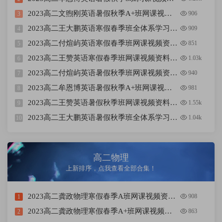
料百度云网盘下载
2023高二文煦刚英语暑假秋季A+班网课视频
906
3
资料百度云网盘下载
2023高二王大鹏英语寒假春季班全体系学习卡
909
4
网课视频资料百度云网盘下载
2023高二付煊屿英语寒假春季班网课视频资料
851
5
百度云网盘下载
2023高二王赞英语寒假春季班网课视频资料百
1.03k
6
度云网盘下载
2023高二付煊屿英语暑假秋季班网课视频资料
940
7
百度云网盘下载
2023高二牟恩博英语暑假秋季A+班网课视频
981
8
资料百度云网盘下载
2023高二王赞英语暑假秋季班网课视频资料百
1.55k
9
度云网盘下载
2023高二王大鹏英语暑假秋季班全体系学习卡
1.04k
10
网课视频资料百度云网盘下载
高二物理
上新排序，点我查看全部合集！
2023高二龚政物理寒假春季A班网课视频资料
908
1
百度云网盘下载
2023高二龚政物理寒假春季A+班网课视频资
863
2
料百度云网盘下载