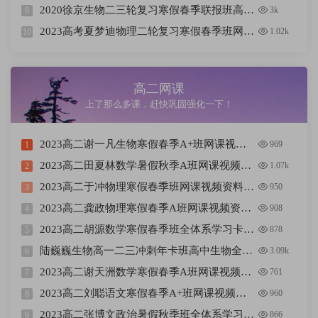
刺985暑假秋季班全套视频课含讲义
2020徐京生物二三轮复习寒假春季联报班高考
3k
9
生物全套视频课百度网盘
2023高考夏梦迪物理二轮复习寒假春季班网课
1.02k
10
视频资料百度云网盘下载
高二网课
上了那么多课，赶快巩固强化一下！
2023高二谢一凡生物寒假春季A+班网课视频
969
1
资料百度云网盘下载
2023高二田夏林数学暑假秋季A班网课视频资
1.07k
2
料百度云网盘下载
2023高二于冲物理寒假春季班网课视频资料百
950
3
度云网盘下载
2023高二龚政物理寒假春季A班网课视频资料
908
4
百度云网盘下载
2023高二胡源数学寒假春季班全体系学习卡网
878
5
课视频资料百度云网盘下载
陆巍巍生物高一二三冲刺年卡班高中生物全套
3.09k
6
视频课含讲义百度网盘下载
2023高二谢天洲数学寒假春季A班网课视频资
761
7
料百度云网盘下载
2023高二刘聪语文寒假春季A+班网课视频资
960
8
料百度云网盘下载
2023高二张博文政治暑假秋季班全体系学习卡
866
9