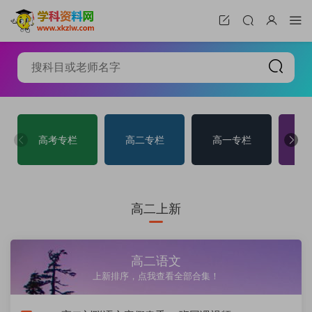
高考专栏
高二专栏
高一专栏
考
高二上新
高二语文
上新排序，点我查看全部合集！