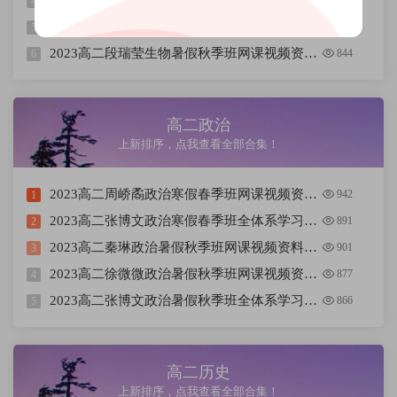
2023高二任春磊生物暑假秋季班网课视频资料
930
4
百度云网盘下载
2023高二谢一凡生物暑假秋季A+班网课视频
879
5
资料百度云网盘下载
2023高二段瑞莹生物暑假秋季班网课视频资料
844
6
百度云网盘下载
高二政治
上新排序，点我查看全部合集！
2023高二周峤矞政治寒假春季班网课视频资料
942
1
百度云网盘下载
2023高二张博文政治寒假春季班全体系学习卡
891
2
网课视频资料百度云网盘下载
2023高二秦琳政治暑假秋季班网课视频资料百
901
3
度云网盘下载
2023高二徐微微政治暑假秋季班网课视频资料
877
4
百度云网盘下载
2023高二张博文政治暑假秋季班全体系学习卡
866
5
网课视频资料百度云网盘下载
高二历史
上新排序，点我查看全部合集！