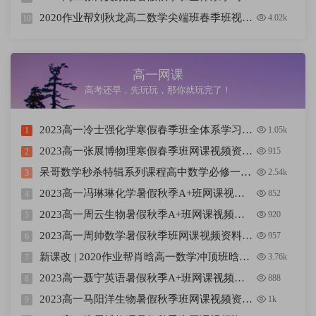
网课视频资料百度云网盘下载
2020作业帮刘秋龙高二数学尖端班春季班视频
4.02k
10
课程含讲义笔记百度云网盘下载
高一网课
高考还早，先玩玩，那你就玩完了！
2023高一冷士强化学寒假春季班全体系学习卡
1.05k
1
网课视频资料百度云网盘下载
2023高一张展博物理寒假春季班网课视频资料
915
2
百度云网盘下载
呆哥数学秒杀特辑系列课程高中数学必修一二
2.54k
3
每日一题万能特值法一轮复习全套视频课
2023高一冯琳琳化学暑假秋季A+班网课视频
852
4
资料百度云网盘下载
2023高一周云生物暑假秋季A+班网课视频资
920
5
料百度云网盘下载
2023高一周帅数学暑假秋季班网课视频资料百
957
6
度云网盘下载
新课改 | 2020作业帮肖晗高一数学冲顶班晗哥
3.76k
7
数学春季班视频课程含讲义笔记百度云网盘下
2023高一聂宁英语暑假秋季A+班网课视频资
888
8
载
料百度云网盘下载
2023高一马阳洋生物暑假秋季班网课视频资料
1k
9
百度云网盘下载