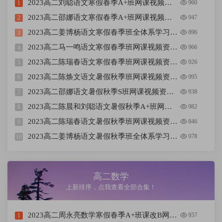
2023高二刘聪语文寒假春季A+班网课视频资
960
1
料百度云网盘下载
2023高二邵娜语文寒假春季A+班网课视频资
947
2
料百度云网盘下载
2023高二姜博杨语文寒假春季班全体系学习卡
896
3
网课视频资料百度云网盘下载
2023高二马一鸣语文寒假春季班网课视频资料
966
4
百度云网盘下载
2023高二陈瑞春语文寒假春季班网课视频资料
926
5
百度云网盘下载
2023高二陈焕文语文暑假秋季班网课视频资料
995
6
百度云网盘下载
2023高二邵娜语文暑假秋季S班网课视频资料
938
7
百度云网盘下载
2023高二陈晨和刘聪语文暑假秋季A+班网课
982
8
视频资料百度云网盘下载
2023高二陈瑞春语文暑假秋季班网课视频资料
846
9
百度云网盘下载
2023高二姜博杨语文暑假秋季班全体系学习卡
978
10
网课视频资料百度云网盘下载
高二数学
上新排序，点我查看全部合集！
2023高二周永亮数学寒假春季A+班课改B网课
957
1