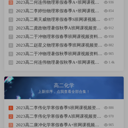
2023高二何连伟物理寒假春季A+班网课视频
936
3
资料百度云网盘下载
2023高二李婷怡物理寒假春季A+班网课视频
854
4
资料百度云网盘下载
2023高二蔺天威物理寒假春季S班网课视频资
877
5
料百度云网盘下载
2023高二龚政物理暑假秋季A班网课视频资料
912
6
百度云网盘下载
2023高二于冲物理寒假春季班网课视频资料百
950
7
度云网盘下载
2023高二赵星义物理寒假春季班网课视频资料
882
8
百度云网盘下载
2023高二于冲物理暑假秋季班网课视频资料百
905
9
度云网盘下载
2023高二何连伟物理暑假秋季A+班网课视频
1.4k
10
资料百度云网盘下载
高二化学
上新排序，点我查看全部合集！
2023高二李伟化学寒假春季S班网课视频资料
886
1
百度云网盘下载
2023高二李伟化学寒假春季A班网课视频资料
970
2
百度云网盘下载
2023高二康冲化学寒假春季A+班网课视频资
905
3