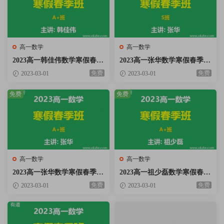
高一数学
高一数学
2023高一韩佳伟数学寒假春季
2023高一张华数学寒假春季S
A+班网课视频资料百度云网
班网课视频资料百度云网盘下
免费
免费
2023-03-01
2023-03-01
盘下载
载
免费
免费
高一数学
高一数学
2023高一张华数学寒假春季A
2023高一祖少磊数学寒假春季
+班网课视频资料百度云网盘
A+班网课视频资料百度云网
免费
免费
2023-03-01
2023-03-01
下载
盘下载