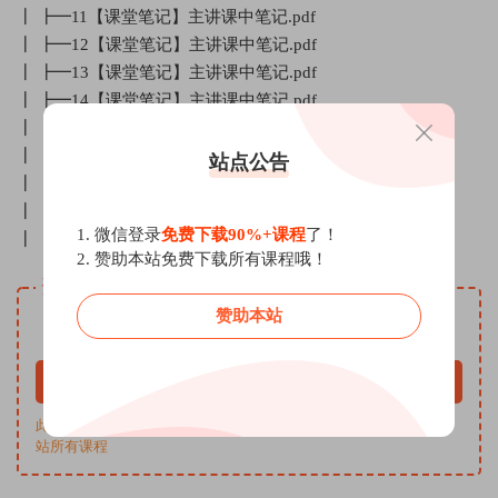
┃ ┣━11【课堂笔记】主讲课中笔记.pdf
┃ ┣━12【课堂笔记】主讲课中笔记.pdf
┃ ┣━13【课堂笔记】主讲课中笔记.pdf
┃ ┣━14【课堂笔记】主讲课中笔记.pdf
┃ ┣━15【课堂笔记】主讲课中笔记.pdf
┃ ┣━16【课堂笔记】主讲课中笔记.pdf
站点公告
┃ ┣━17【课堂笔记】主讲课中笔记.pdf
┃ ┣━18【课堂笔记】主讲课中笔记.pdf
1. 微信登录
免费下载90%+课程
了！
┃ ┣━19【课堂笔记】主讲课中笔记.pdf
2. 赞助本站免费下载所有课程哦！
资源下载
免费
赞助本站
下载价格
立即购买
此资源购买后365天内可下载。【1学币=1元】升级VIP免费下载全
站所有课程