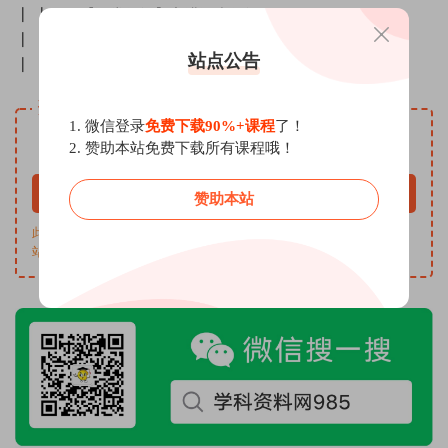
┃ ┣━09【课堂笔记】主讲课中笔记.pdf
┃ ┣━10【课堂笔记】主讲课中笔记.pdf
站点公告
┃ ┣━11【课堂笔记】主讲课中笔记.pdf
资源下载
1. 微信登录
免费下载90%+课程
了！
免费
下载价格
2. 赞助本站免费下载所有课程哦！
立即购买
赞助本站
此资源购买后365天内可下载。【1学币=1元】升级VIP免费下载全
站所有课程