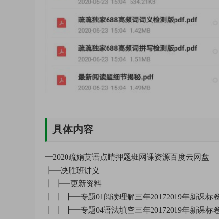
具体内容
━2020疏娟英语点睛押题班网课资源百度云网盘
┣━决胜班讲义
┃ ┣━更新资料
┃ ┃ ┣━专题01阅读理解三年20172019年新课标卷
┃ ┃ ┣━专题04语法填空三年20172019年新课标卷