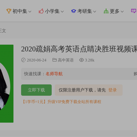
初中集
小学集
考研集
更多
正文
2020疏娟高考英语点睛决胜班视
2020-06-24
高中英语
3.28k
快速找课：
名师导航
立即下载
仅限注册用户下载，请先
登录
【1学币=1元】升级VIP免费下载全站所有课程