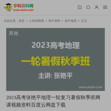
当前位置：
首页
小初高网课
高中资料
高中地理
正文
2023高考张艳平地理一轮复习暑假秋季班网
课视频资料百度云网盘下载