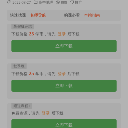
2022-08-27
高中地理
998
推广
快速找课：
名师导航
购课必看：
本站指南
暑假班完结
25
下载价格
学币，请先
登录
后下载
立即下载
秋季班
25
下载价格
学币，请先
登录
后下载
立即下载
赠送课程1
免费资源，请先
登录
后下载
立即下载