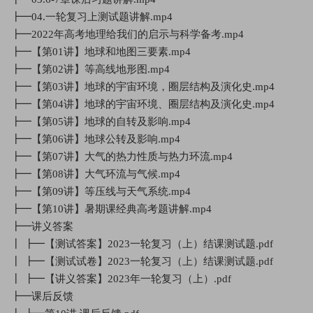
┣━04.一轮复习上测试题讲解.mp4
┣━2022年高考地理给我们的启示与科学备考.mp4
┣━【第01讲】地球和地图三要素.mp4
┣━【第02讲】等高线地形图.mp4
┣━【第03讲】地球的宇宙环境，圈层结构及演化史.mp4
┣━【第04讲】地球的宇宙环境、圈层结构及演化史.mp4
┣━【第05讲】地球的自转及影响.mp4
┣━【第06讲】地球公转及影响.mp4
┣━【第07讲】大气的热力性质与热力环流.mp4
┣━【第08讲】大气环流与气候.mp4
┣━【第09讲】等压线与天气系统.mp4
┣━【第10讲】暑期课经典高考题讲解.mp4
┣━讲义答案
┃ ┣━【测试答案】2023一轮复习（上）结课测试题.pdf
┃ ┣━【测试试卷】2023一轮复习（上）结课测试题.pdf
┃ ┣━【讲义答案】2023年一轮复习（上）.pdf
┣━课后反馈