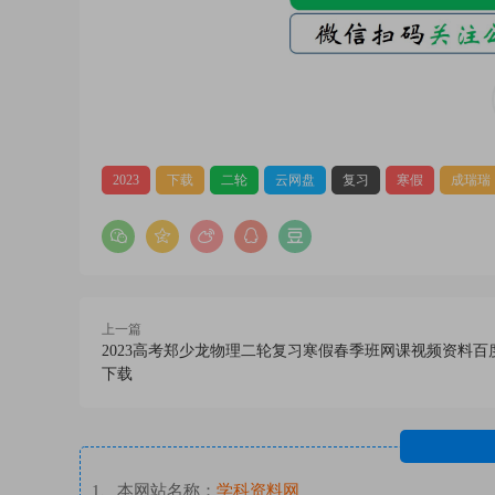
2023
下载
二轮
云网盘
复习
寒假
成瑞瑞
上一篇
2023高考郑少龙物理二轮复习寒假春季班网课视频资料百
下载
1、本网站名称：
学科资料网