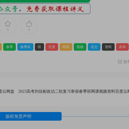
0
6
春季
春季班
班
百度
网课
视频
语文
资料
高考
分
度云网盘
2023高考刘佳彬政治二轮复习寒假春季班网课视频资料百度云
版权免责声明