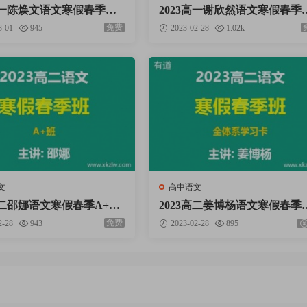
3高一陈焕文语文寒假春季班
2023高一谢欣然语文寒假春季
频资料百度云网盘下载
网课视频资料百度云网盘下载
免费
3-01
945
2023-02-28
1.02k
文
高中语文
高二邵娜语文寒假春季A+班
2023高二姜博杨语文寒假春季
频资料百度云网盘下载
全体系学习卡网课视频资料百
免费
2-28
943
2023-02-28
895
云网盘下载