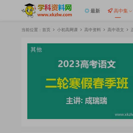
最新
高中集
当前位置：
首页
小初高网课
高中资料
高中语文