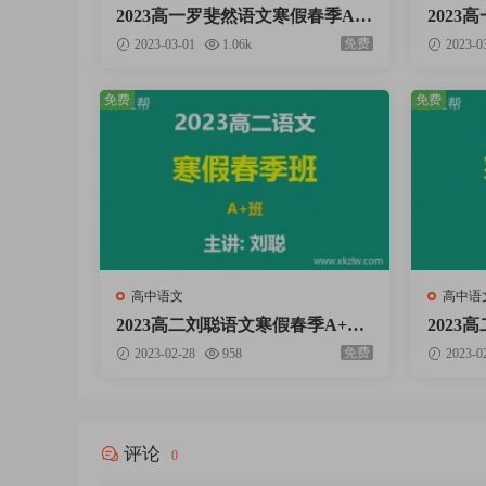
2023高一罗斐然语文寒假春季A
202
+班网课视频资料百度云网盘下载
网课视
免费
2023-03-01
1.06k
2023-0
免费
免费
高中语文
高中语
2023高二刘聪语文寒假春季A+班
2023
网课视频资料百度云网盘下载
网课视
免费
2023-02-28
958
2023-0
评论
0