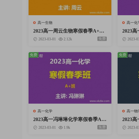
高一生物
高一化
2023高一周云生物寒假春季A+班
202
网课视频资料百度云网盘下载
课视频
免费
2023-03-01
2.12k
2023-0
免费
免费
高一化学
高一物
2023高一冯琳琳化学寒假春季A
202
+班网课视频资料百度云网盘下载
+班网
免费
2023-03-01
1.9k
2023-0