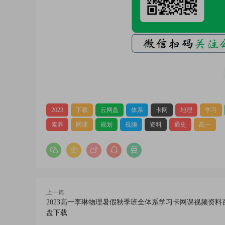
2023
下载
云网盘
体系
卡网
地理
学习
素养
网课
规划
视频
资料
通史
高一
上一篇
2023高一李琳物理暑假秋季班全体系学习卡网课视频资料
盘下载