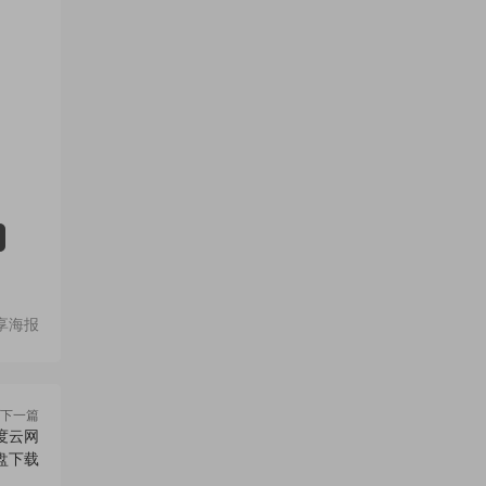
享海报
下一篇
度云网
盘下载