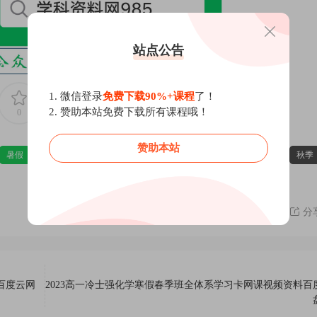
站点公告
1. 微信登录
免费下载90%+课程
了！
2. 赞助本站免费下载所有课程哦！
0
15
赞助本站
暑假
服务
李荟乐+杨翌
班全
百度
百度网盘
知识
秋季
分
百度云网
2023高一冷士强化学寒假春季班全体系学习卡网课视频资料百