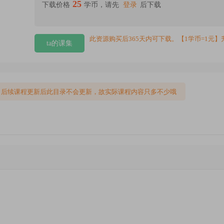
25
下载价格
学币，请先
登录
后下载
此资源购买后365天内可下载。【1学币=1元】
ta的课集
，后续课程更新后此目录不会更新，故实际课程内容只多不少哦