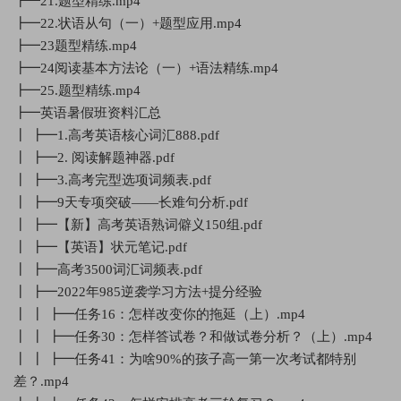
┣━21.题型精练.mp4
┣━22.状语从句（一）+题型应用.mp4
┣━23题型精练.mp4
┣━24阅读基本方法论（一）+语法精练.mp4
┣━25.题型精练.mp4
┣━英语暑假班资料汇总
┃ ┣━1.高考英语核心词汇888.pdf
┃ ┣━2. 阅读解题神器.pdf
┃ ┣━3.高考完型选项词频表.pdf
┃ ┣━9天专项突破——长难句分析.pdf
┃ ┣━【新】高考英语熟词僻义150组.pdf
┃ ┣━【英语】状元笔记.pdf
┃ ┣━高考3500词汇词频表.pdf
┃ ┣━2022年985逆袭学习方法+提分经验
┃ ┃ ┣━任务16：怎样改变你的拖延（上）.mp4
┃ ┃ ┣━任务30：怎样答试卷？和做试卷分析？（上）.mp4
┃ ┃ ┣━任务41：为啥90%的孩子高一第一次考试都特别
差？.mp4