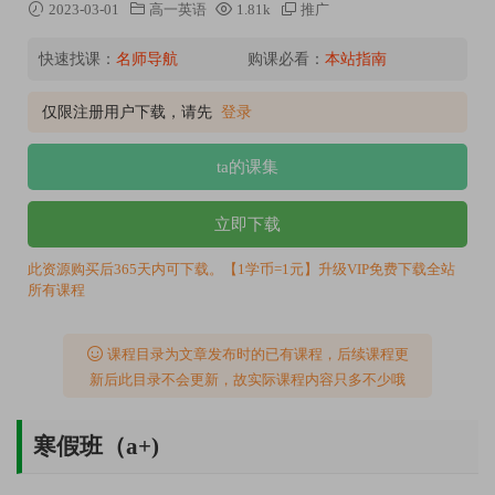
2023-03-01
高一英语
1.81k
推广
快速找课：
名师导航
购课必看：
本站指南
仅限注册用户下载，请先
登录
ta的课集
立即下载
此资源购买后365天内可下载。【1学币=1元】升级VIP免费下载全站
所有课程
课程目录为文章发布时的已有课程，后续课程更
新后此目录不会更新，故实际课程内容只多不少哦
寒假班（a+)