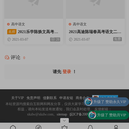
高中语文
高中语文
名师
2021乐学陈焕文高考语
2021高途陈瑞春高考语文二轮
文第三阶段二轮复习寒假班逆
寒假班陈思语文视频课程含作
免费
2021-03-07
28
2021-03-07
袭课视频课程含讲义百度云网
文素材百度云网盘下载
盘下载
评论
0
请先
登录
！
关于VIP
免责声明
侵删联系
申请友链
商务合作
升级了 赞助永久VIP
本站资源均搜索自互联网和网友分享，仅供大家学习与交流。 如涉嫌侵犯您的
权益，请向本站发送有效通知，我们会及时处理。 反馈邮箱：
xkzlw@xkzlw.com。
sitemap
皖ICP备20009918号-2
升级了 赞助月VIP
升级了 赞助月VIP