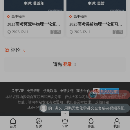
高中物理
高中物理
2023高考莫荒年物理一轮复习
2023高考吴哲物理一轮复习暑
暑假秋季班网课视频资料百度
假秋季班网课视频资料百度云
2022-12-11
25
2022-12-11
25
云网盘下载
网盘下载
评论
0
请先
登录
！
关于VIP
免责声明
侵删联系
申请友链
商务合作
购
[讲义] 周鹏无敌化学讲义全套秘诀视频课配
本站资源均搜索自互联网和网友分享，仅供大家学习与交流。 如涉嫌侵犯您的
权益，请向本站发送有效通知，我们会及时处理。 反馈邮箱：
买
套周鹏化学讲义Word文档图片式电子版百度
xkzlw@xkzlw.com。
sitemap
皖ICP备20009918号-2
购买
石国鹏历史高中历史系统精讲必修选修全
了
网盘下载
了
套视频课含讲义
购
2023高考段瑞莹生物一轮复习暑假秋季菁英
首页
名师
VIP
客服
我的
买
班网课视频资料百度云网盘下载