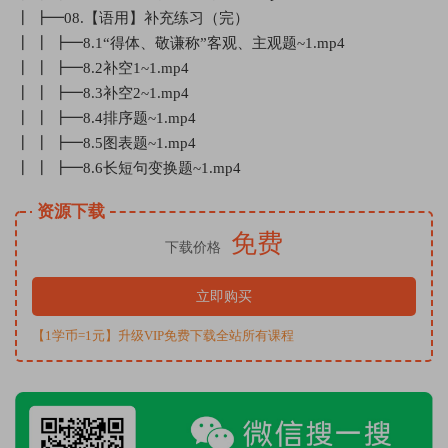
┃ ┣━08.【语用】补充练习（完）
┃ ┃ ┣━8.1“得体、敬谦称”客观、主观题~1.mp4
┃ ┃ ┣━8.2补空1~1.mp4
┃ ┃ ┣━8.3补空2~1.mp4
┃ ┃ ┣━8.4排序题~1.mp4
┃ ┃ ┣━8.5图表题~1.mp4
┃ ┃ ┣━8.6长短句变换题~1.mp4
资源下载
免费
下载价格
立即购买
【1学币=1元】升级VIP免费下载全站所有课程