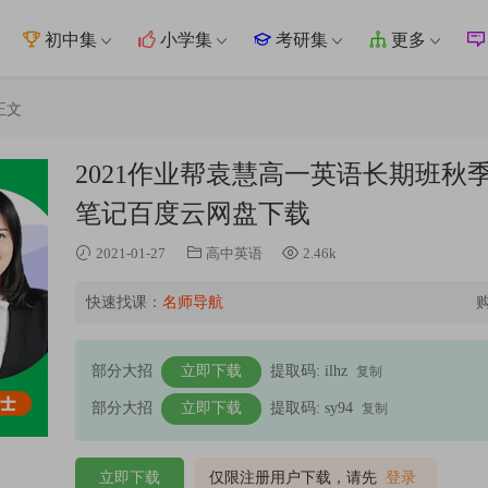
初中集
小学集
考研集
更多
正文
2021作业帮袁慧高一英语长期班
笔记百度云网盘下载
2021-01-27
高中英语
2.46k
快速找课：
名师导航
部分大招
立即下载
提取码: ilhz
复制
部分大招
立即下载
提取码: sy94
复制
立即下载
仅限注册用户下载，请先
登录