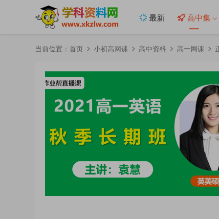
最新
高中集
当前位置：
首页
小初高网课
高中资料
高一网课