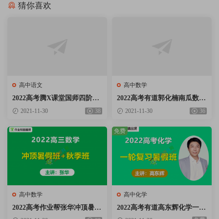
猜你喜欢
高中语文
高中数学
2022高考腾X课堂国师四阶段
2022高考有道郭化楠南瓜数学
全年班国家玮语文第一二阶段
一轮复习联报目标班+菁英班
2021-11-30
38
2021-11-30
36
视频课程含手写笔记百度云网
视频课程含必刷题百度云网盘
盘下载
下载
免费
高中数学
高中化学
2022高考作业帮张华冲顶暑假
2022高考有道高东辉化学一轮
班+秋季班视频课程含讲义笔
复习目标班暑假班视频课程百