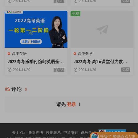
免费
2021-11-30
29
2021-11-30
记百度云网盘下载
度云网盘下载
免费
高中英语
高中数学
2022高考乐学付煊屿英语全程
2022高考 高Tu课堂付力数学
班第一二阶段视频课程含讲义
一轮复习暑假班视频课程含课
免费
2021-11-30
36
2021-11-30
资料百度云网盘下载
堂笔记百度云网盘下载
评论
0
请先
登录
！
关于VIP
免责声明
侵删联系
申请友链
商务合作
升级了 赞助永久VIP