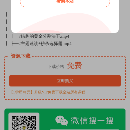
赞助本站
┃ ┣━3秒杀夺命分.mp4
┃ ┣━5新题型梳理及拿分技巧.mp4
┃ ┣━6立意深刻.mp4
┃ ┣━7结构的黄金分割法下.mp4
┃ ┣━2主题速读+秒杀选择题.mp4
资源下载
免费
下载价格
立即购买
【1学币=1元】升级VIP免费下载全站所有课程