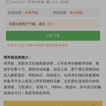
2020-02-17
高中生物
2.67k
推广
快速找课：
名师导航
购课必看：
本站指南
仅限注册用户下载，请先
登录
立即下载
【1学币=1元】升级VIP免费下载全站所有课程
周芳煜老师简介：
周芳煜，原新东方生物高级讲师，八年高考生物教学经验，教
授学生数十万。课程生动有趣，由浅入深，善于通过思维训练
深入解析题目，串联知识，高效提分。在高考生物的命题规律
和备考方法上有深入研究和独特见解，尤其擅长遗传部分的快
速突破，乃至满分。 轻取70，冲刺80，挑战90，你与高分的邂
逅就在今日！美煜等风也等你。