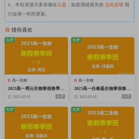
6、本站资源大多存储在
云盘
，如发现链接失效
点此反馈
我
们会第一时间更新。
猜你喜欢
免费
免费
高一生物
高一生物
2023高一周云生物寒假春季A
2023高一任春磊生物寒假春季
+班网课视频资料百度云网盘
班网课视频资料百度云网盘下
免费
免费
2023-03-01
2023-03-01
下载
载
免费
免费