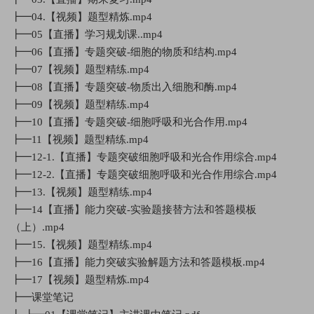
┣━04.【视频】题型精炼.mp4
┣━05【直播】学习规划课..mp4
┣━06【直播】专题突破-细胞的物质和结构.mp4
┣━07【视频】题型精练.mp4
┣━08【直播】专题突破-物质出入细胞和酶.mp4
┣━09【视频】题型精练.mp4
┣━10【直播】专题突破-细胞呼吸和光合作用.mp4
┣━11【视频】题型精练.mp4
┣━12-1.【直播】专题突破细胞呼吸和光合作用综合.mp4
┣━12-2.【直播】专题突破细胞呼吸和光合作用综合.mp4
┣━13.【视频】题型精练.mp4
┣━14【直播】能力突破-实验题接替方法和答题模板
（上）.mp4
┣━15.【视频】题型精练.mp4
┣━16【直播】能力突破实验解题方法和答题模板.mp4
┣━17【视频】题型精炼.mp4
┣━课堂笔记