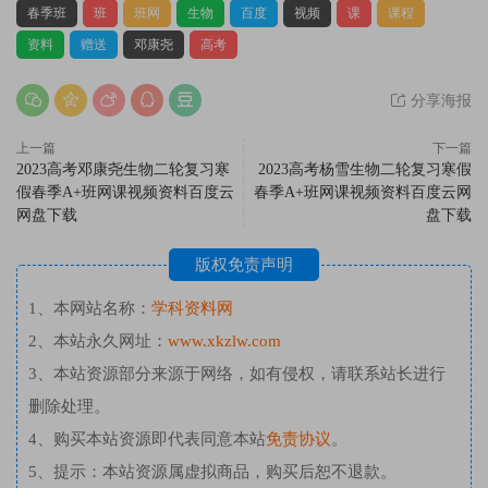
春季班
班
班网
生物
百度
视频
课
课程
资料
赠送
邓康尧
高考
分享海报
上一篇
下一篇
2023高考邓康尧生物二轮复习寒
2023高考杨雪生物二轮复习寒假
假春季A+班网课视频资料百度云
春季A+班网课视频资料百度云网
网盘下载
盘下载
版权免责声明
1、本网站名称：
学科资料网
2、本站永久网址：
www.xkzlw.com
3、本站资源部分来源于网络，如有侵权，请联系站长进行
删除处理。
4、购买本站资源即代表同意本站
免责协议
。
5、提示：本站资源属虚拟商品，购买后恕不退款。