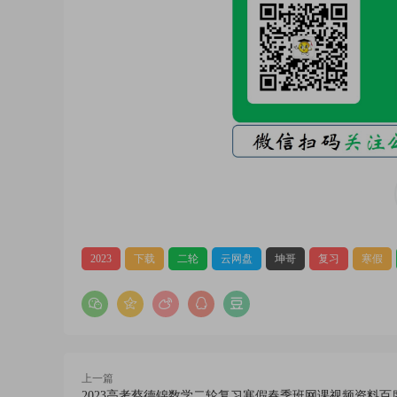
2023
下载
二轮
云网盘
坤哥
复习
寒假
上一篇
2023高考蔡德锦数学二轮复习寒假春季班网课视频资料百