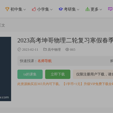
初中集
小学集
考研集
更多
正文
2023高考坤哥物理二轮复习寒假
2023-02-11
高中物理
865
快速找课：
名师导航
ta的课集
立即下载
仅限注册用户下载，请
此资源购买后365天内可下载。【1学币=1元】升级VIP免费下载