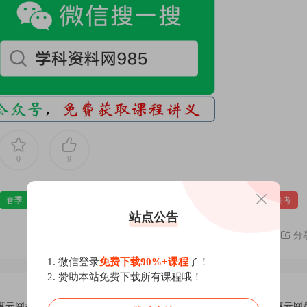
0
9
春季
春季班
物理
班
百度
网课
视频
资料
高考
站点公告
分
1. 微信登录
免费下载90%+课程
了！
2. 赞助本站免费下载所有课程哦！
度云网盘
2023高考王羽物理二轮复习寒假春季班网课视频资料百度云网