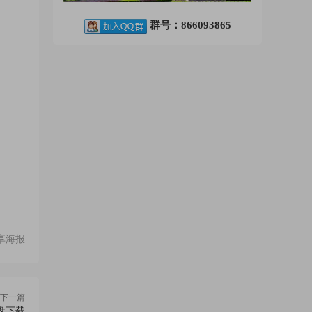
群号：866093865
享海报
下一篇
盘下载