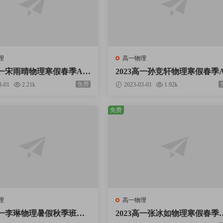
理
高一物理
3高一宋雨晴物理寒假春季A
2023高一孙竞轩物理寒假春季
课视频资料百度云网盘下载
+班网课视频资料百度云网盘
免费
3-01
2.21k
2023-03-01
1.92k
免费
理
高一物理
3高一李琳物理暑假秋季班全
2023高一张冰如物理寒假春季