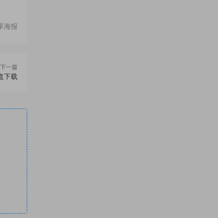
享海报
下一篇
盘下载