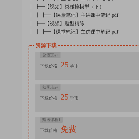
┃ ┣━【视频】类碰撞模型（下）
┃ ┃ ┣━【课堂笔记】主讲课中笔记.pdf
┃ ┣━【视频】题型精练
┃ ┃ ┣━【课堂笔记】主讲课中笔记.pdf
资源下载
暑假班a+
25
下载价格
学币
秋季班a+
25
下载价格
学币
赠送课程1
免费
下载价格