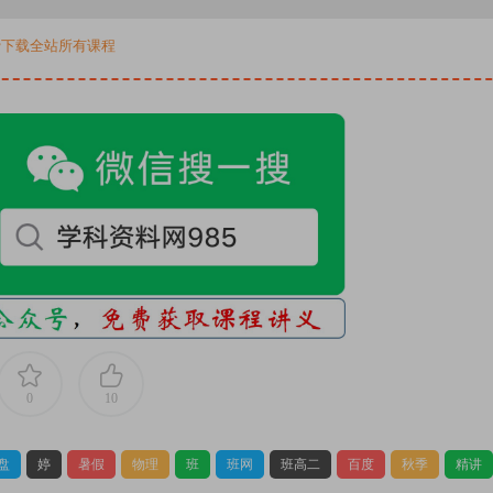
免费下载全站所有课程
0
10
盘
婷
暑假
物理
班
班网
班高二
百度
秋季
精讲