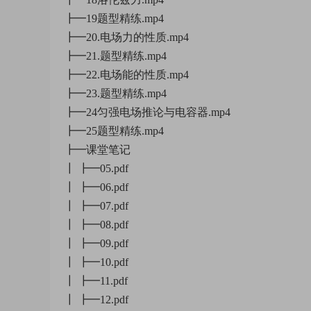
┣━19题型精练.mp4
┣━20.电场力的性质.mp4
┣━21.题型精练.mp4
┣━22.电场能的性质.mp4
┣━23.题型精练.mp4
┣━24匀强电场推论与电容器.mp4
┣━25题型精练.mp4
┣━课堂笔记
┃ ┣━05.pdf
┃ ┣━06.pdf
┃ ┣━07.pdf
┃ ┣━08.pdf
┃ ┣━09.pdf
┃ ┣━10.pdf
┃ ┣━11.pdf
┃ ┣━12.pdf