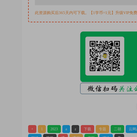
此资源购买后365天内可下载。【1学币=1元】升级VIP
+
1
2023
a
z
下载
专题
二胡
云网