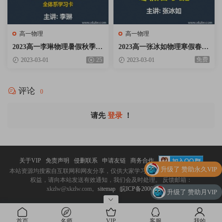
高一物理
高一物理
2023高一李琳物理暑假秋季班
2023高一张冰如物理寒假春季
全体系学习卡网课视频资料百
班网课视频资料百度云网盘下
免费
2023-03-01
25
2023-03-01
度云网盘下载
载
评论
0
请先
登录
！
关于VIP
免责声明
侵删联系
申请友链
商务合作
升级了 赞助永久VIP
本站资源均搜索自互联网和网友分享，仅供大家学习与交流。 如涉嫌侵犯您的
权益，请向本站发送有效通知，我们会及时处理。 反馈邮箱：
xkzlw@xkzlw.com。
sitemap
皖ICP备20009918号-2
升级了 赞助月VIP
升级了 赞助月VIP
首页
名师
VIP
客服
我的