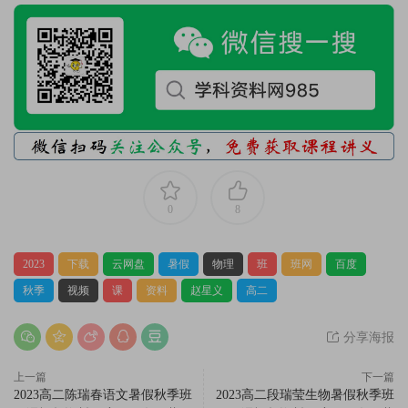
0
8
2023
下载
云网盘
暑假
物理
班
班网
百度
秋季
视频
课
资料
赵星义
高二
分享海报
上一篇
下一篇
2023高二陈瑞春语文暑假秋季班
2023高二段瑞莹生物暑假秋季班