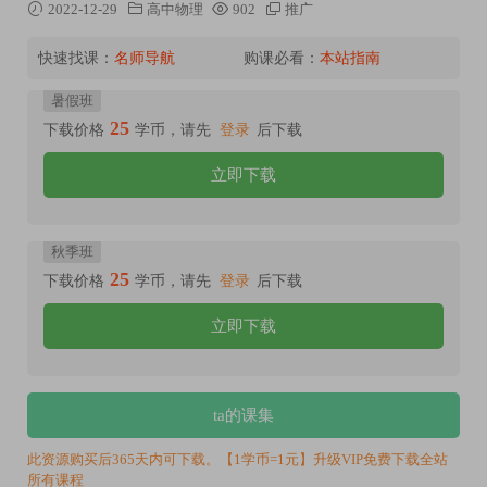
2022-12-29
高中物理
902
推广
快速找课：
名师导航
购课必看：
本站指南
暑假班
25
下载价格
学币，请先
登录
后下载
立即下载
秋季班
25
下载价格
学币，请先
登录
后下载
立即下载
ta的课集
此资源购买后365天内可下载。【1学币=1元】升级VIP免费下载全站
所有课程