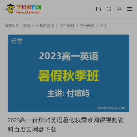
当前位置：
首页
小初高网课
高中资料
高一网课
正文
2023高一付煊屿英语暑假秋季班网课视频资
料百度云网盘下载