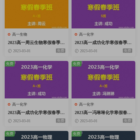
高一生物
高一化学
2023高一周云生物寒假春季A
2023高一成功化学寒假春季S
+班网课视频资料百度云网盘
班网课视频资料百度云网盘下
免费
免费
2023-03-01
2023-03-01
下载
载
免费
免费
高一化学
高一化学
2023高一成功化学寒假春季A
2023高一冯琳琳化学寒假春季
+班网课视频资料百度云网盘
A+班网课视频资料百度云网
免费
免费
2023-03-01
2023-03-01
下载
盘下载
免费
免费