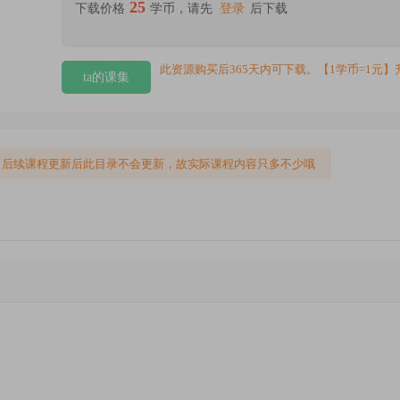
25
下载价格
学币，请先
登录
后下载
此资源购买后365天内可下载。【1学币=1元】
ta的课集
，后续课程更新后此目录不会更新，故实际课程内容只多不少哦