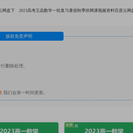
云网盘下
2023高考王晶数学一轮复习暑假秋季班网课视频资料百度云网
版权免责声明
进行删除处理。
馈
我们会第一时间更新。
免费