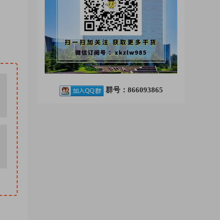
群号：866093865