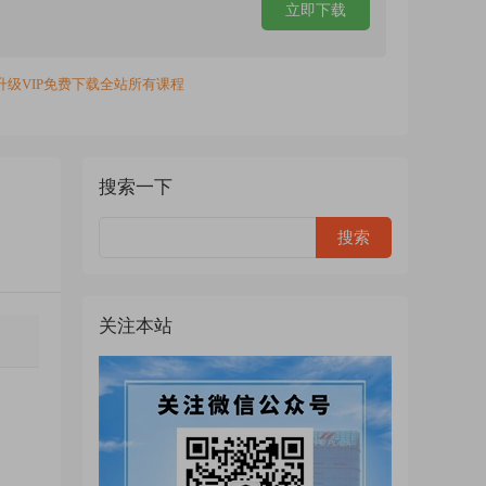
立即下载
升级VIP免费下载全站所有课程
搜索一下
关注本站