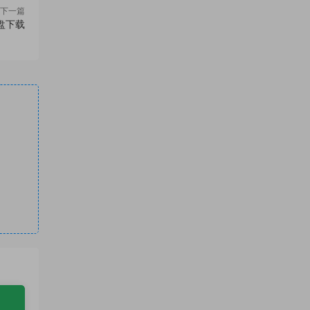
下一篇
盘下载