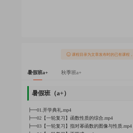
课程目录为文章发布时的已有课程
暑假班a+
秋季班a+
暑假班（a+）
┣━01.开学典礼.mp4
┣━02【一轮复习】函数性质的综合.mp4
┣━03【一轮复习】指对幂函数的图像与性质.mp4