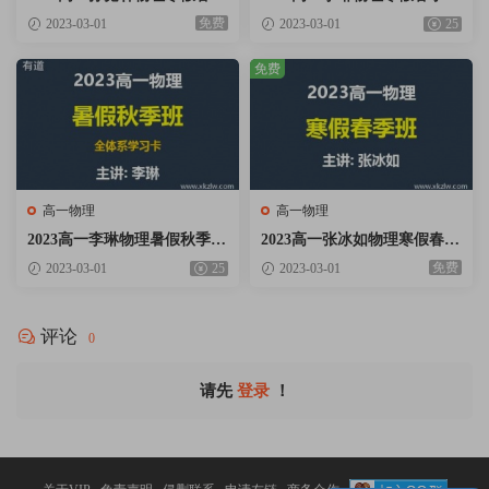
A+班网课视频资料百度云网
全体系学习卡网课视频资料百
免费
2023-03-01
2023-03-01
25
盘下载
度云网盘下载
免费
高一物理
高一物理
2023高一李琳物理暑假秋季班
2023高一张冰如物理寒假春季
全体系学习卡网课视频资料百
班网课视频资料百度云网盘下
免费
2023-03-01
25
2023-03-01
度云网盘下载
载
评论
0
请先
登录
！