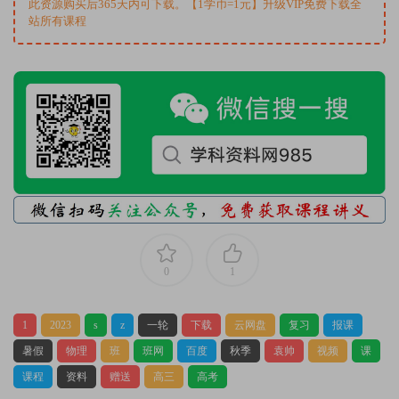
此资源购买后365天内可下载。【1学币=1元】升级VIP免费下载全
站所有课程
0
1
1
2023
s
z
一轮
下载
云网盘
复习
报课
暑假
物理
班
班网
百度
秋季
袁帅
视频
课
课程
资料
赠送
高三
高考