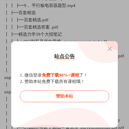
┃ ┃ ┣━9， 平行板电容器题型.mp4
┃ ┣━百套精选
┃ ┃ ┣━百套精选.pdf
┃ ┃ ┣━百套精选答案 .pdf
┃ ┣━精选力学39个大招笔记
┃ ┃ ┣━002刹车及逆向思维_encrypt-unprotected.pdf
┃ ┃ ┣━003巧解0-v-0问题_encrypt-unprotected.pdf
站点公告
┃ ┃ ┣━005均速法解匀变速直线运动_encrypt-unprotected.pdf
┃ ┃ ┣━006零点推论_encrypt-unprotected.pdf
┃ ┃ ┣━007口诀法解追及相遇图像问题_encrypt-
1. 微信登录
免费下载90%+课程
了！
unprotected.pdf
2. 赞助本站免费下载所有课程哦！
┃ ┃ ┣━008距离公式解追及相遇计算题_encrypt-
unprotected.pdf
赞助本站
┃ ┃ ┣━010差量法解弹簧问题_encrypt-unprotected.pdf
┃ ┃ ┣━011晾衣杆模型通解_encrypt-unprotected.pdf
┃ ┃ ┣━012动态分析之竖小平大_encrypt-unprotected.pdf
┃ ┃ ┣━013动态分析之垂直出最小_encrypt-unprotected.pdf
┃ ┃ ┣━014动态分析之相似三角形法_encrypt-unprotected.pdf