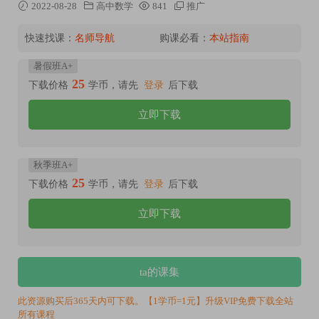
2022-08-28
高中数学
841
推广
快速找课：
名师导航
购课必看：
本站指南
暑假班A+
25
下载价格
学币，请先
登录
后下载
立即下载
秋季班A+
25
下载价格
学币，请先
登录
后下载
立即下载
ta的课集
此资源购买后365天内可下载。【1学币=1元】升级VIP免费下载全站
所有课程