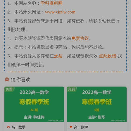
1、本网站名称：
学科资料网
2、本站永久网址：
www.xkzlw.com
3、本站资源部分来源于网络，如有侵权，请联系站长进行
删除处理。
4、购买本站资源即代表同意本站
免责协议
。
5、提示：本站资源属虚拟商品，购买后恕不退款。
6、本站资源大多存储在
云盘
，如发现链接失效
点此反馈
我
们会第一时间更新。
猜你喜欢
免费
免费
高一数学
高一数学