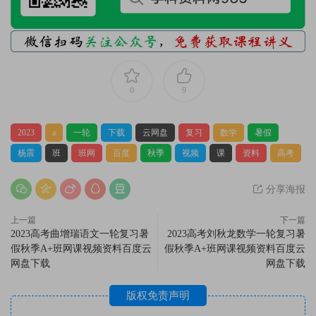
0
9
2023
a
一轮
下载
云网盘
复习
数学
暑假
杨震
班
班网
百度
秋季
视频
课
资料
高考
分享海报
上一篇
下一篇
2023高考曲增瑞语文一轮复习暑
2023高考刘秋龙数学一轮复习暑
假秋季A+班网课视频资料百度云
假秋季A+班网课视频资料百度云
网盘下载
网盘下载
版权免责声明