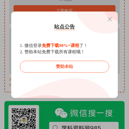
立即购买
站点公告
秋季班A+
25
下载价格
学币
1. 微信登录
免费下载90%+课程
了！
VIP免费
2. 赞助本站免费下载所有课程哦！
立即购买
赞助本站
此资源购买后365天内可下载。【1学币=1元】升级VIP免费下载全
站所有课程