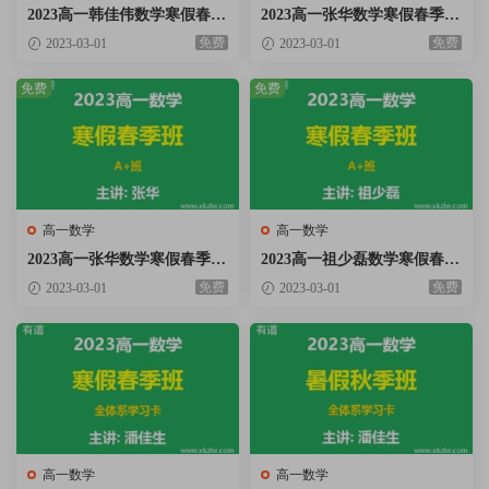
2023高一韩佳伟数学寒假春季
2023高一张华数学寒假春季S
A+班网课视频资料百度云网
班网课视频资料百度云网盘下
免费
免费
2023-03-01
2023-03-01
盘下载
载
免费
免费
高一数学
高一数学
2023高一张华数学寒假春季A
2023高一祖少磊数学寒假春季
+班网课视频资料百度云网盘
A+班网课视频资料百度云网
免费
免费
2023-03-01
2023-03-01
下载
盘下载
高一数学
高一数学