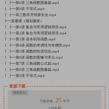
┃ ┣━第8讲 三角函数图像篇.mp4
┃ ┣━第9讲 不等式.mp4
┃ ┣━高三数学开班家长会.mp4
┣━直播课（规划服务）
┃ ┣━第1讲 集合与常用逻辑用语.mp4
┃ ┣━第2讲 集合与常用逻辑用语.mp4
┃ ┣━第3讲 基本初等函数.mp4
┃ ┣━第4讲 函数的单调性与奇偶性.mp4
┃ ┣━第5讲 函数的性质综合.mp4
┃ ┣━第6讲 函数的图像与零点.mp4
┃ ┣━第7讲 三角函数公式篇.mp4
┃ ┣━第8讲 三角函数图像篇.mp4
┃ ┣━第9讲 不等式.mp4
资源下载
暑假班A+
25
下载价格
学币
VIP免费