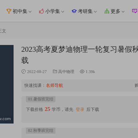
初中集
小学集
考研集
更多
正文
2023高考夏梦迪物理一轮复习暑
载
2022-08-27
高中物理
1.39k
快速找课：
名师导航
01.暑假班完结
25
下载价格
学币，请先
登录
后下载
02.秋季班完结