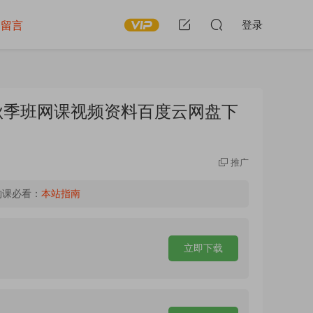
留言
登录
假秋季班网课视频资料百度云网盘下
推广
购课必看：
本站指南
立即下载