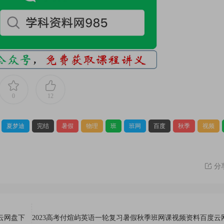
0
12
夏梦迪
完结
暑假
物理
班
班网
百度
秋季
视频
分
云网盘下
2023高考付煊屿英语一轮复习暑假秋季班网课视频资料百度云