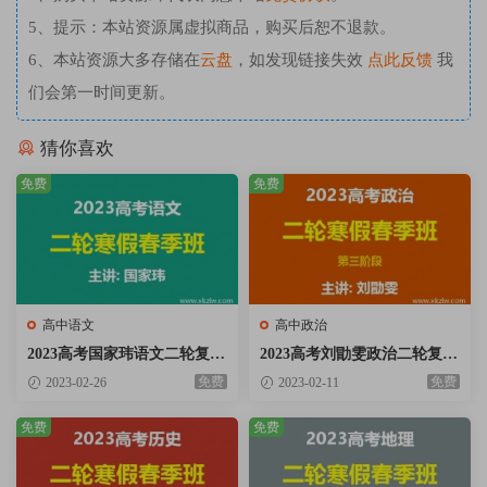
5、提示：本站资源属虚拟商品，购买后恕不退款。
6、本站资源大多存储在
云盘
，如发现链接失效
点此反馈
我
们会第一时间更新。
猜你喜欢
免费
免费
高中语文
高中政治
2023高考国家玮语文二轮复习
2023高考刘勖雯政治二轮复习
寒假春季班网课视频资料百度
寒假春季班第三阶段网课视频
免费
免费
2023-02-26
2023-02-11
云网盘下载
资料百度云网盘下载
免费
免费