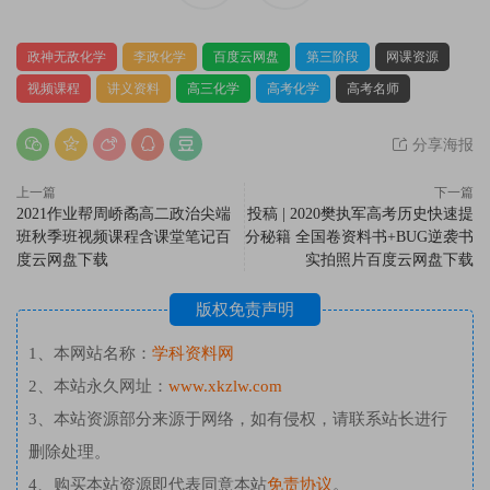
政神无敌化学
李政化学
百度云网盘
第三阶段
网课资源
视频课程
讲义资料
高三化学
高考化学
高考名师
分享海报
上一篇
下一篇
2021作业帮周峤矞高二政治尖端
投稿 | 2020樊执军高考历史快速提
班秋季班视频课程含课堂笔记百
分秘籍 全国卷资料书+BUG逆袭书
度云网盘下载
实拍照片百度云网盘下载
版权免责声明
1、本网站名称：
学科资料网
2、本站永久网址：
www.xkzlw.com
3、本站资源部分来源于网络，如有侵权，请联系站长进行
删除处理。
4、购买本站资源即代表同意本站
免责协议
。