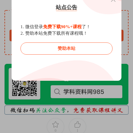
站点公告
资源下载
免费
下载价格
1. 微信登录
免费下载90%+课程
了！
2. 赞助本站免费下载所有课程哦！
立即购买
【1学币=1元】升级VIP免费下载全站所有课程
赞助本站
0
1