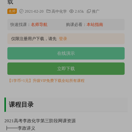
载
名师
2021-02-20
高中化学
2.65k
推广
快速找课：
名师导航
购课必看：
本站指南
仅限注册用户下载，请先
登录
在线演示
立即下载
【1学币=1元】升级VIP免费下载全站所有课程
课程目录
2021高考李政化学第三阶段网课资源
┣━━李政讲义