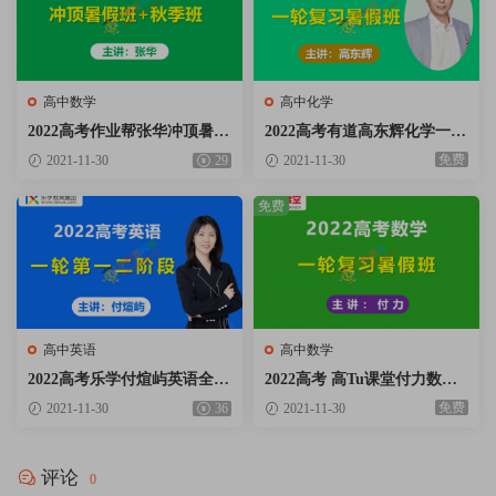
高中数学
高中化学
2022高考作业帮张华冲顶暑假
2022高考有道高东辉化学一轮
班+秋季班视频课程含讲义笔
复习目标班暑假班视频课程百
免费
2021-11-30
29
2021-11-30
记百度云网盘下载
度云网盘下载
免费
高中英语
高中数学
2022高考乐学付煊屿英语全程
2022高考 高Tu课堂付力数学
班第一二阶段视频课程含讲义
一轮复习暑假班视频课程含课
免费
2021-11-30
36
2021-11-30
资料百度云网盘下载
堂笔记百度云网盘下载
评论
0