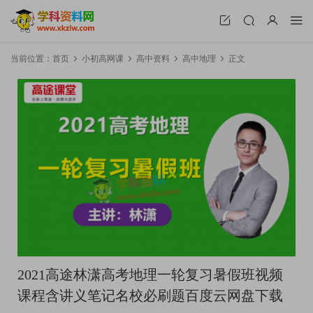
当前位置：
首页
小初高网课
高中资料
高中地理
正文
2021高途林潇高考地理一轮复习暑假班视频
课程含讲义笔记名校必刷题百度云网盘下载