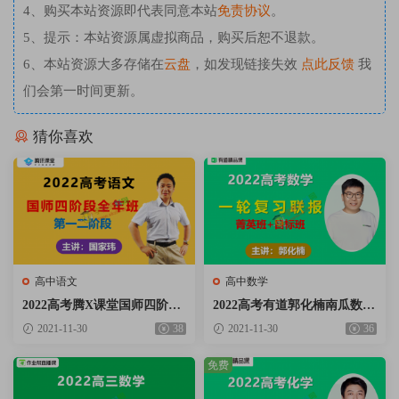
4、购买本站资源即代表同意本站
免责协议
。
5、提示：本站资源属虚拟商品，购买后恕不退款。
6、本站资源大多存储在
云盘
，如发现链接失效
点此反馈
我
们会第一时间更新。
猜你喜欢
高中语文
高中数学
2022高考腾X课堂国师四阶段
2022高考有道郭化楠南瓜数学
全年班国家玮语文第一二阶段
一轮复习联报目标班+菁英班
2021-11-30
38
2021-11-30
36
视频课程含手写笔记百度云网
视频课程含必刷题百度云网盘
盘下载
下载
免费