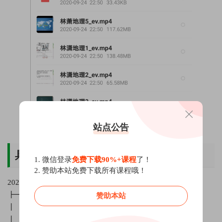
站点公告
具体课程内容
1. 微信登录
免费下载90%+课程
了！
2. 赞助本站免费下载所有课程哦！
2021高考林潇地理一轮复习暑假班网课资源
┣━━地理目录
赞助本站
┃ ┣━━地理错题集案例库目录pdf.pdf
┃ ┣━━地理秋季.png