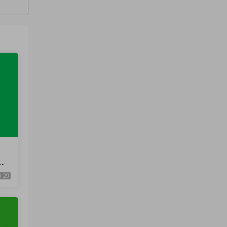
班
百度
29