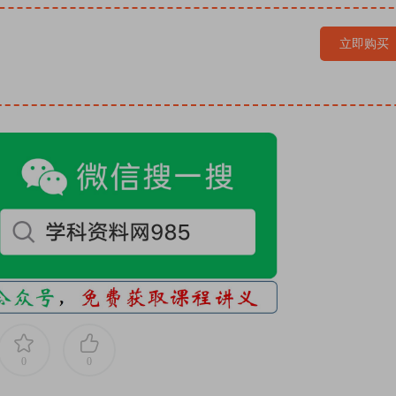
立即购买
0
0