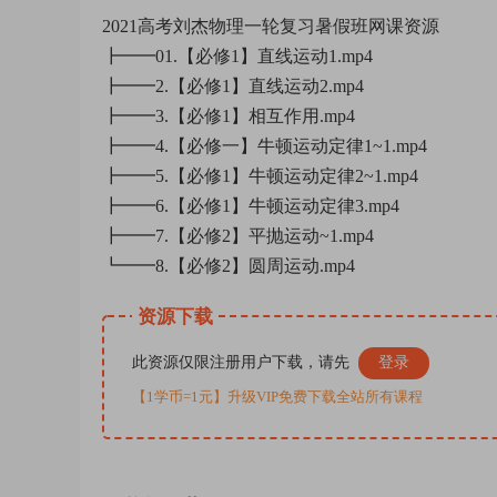
2021高考刘杰物理一轮复习暑假班网课资源
┣━━01.【必修1】直线运动1.mp4
┣━━2.【必修1】直线运动2.mp4
┣━━3.【必修1】相互作用.mp4
┣━━4.【必修一】牛顿运动定律1~1.mp4
┣━━5.【必修1】牛顿运动定律2~1.mp4
┣━━6.【必修1】牛顿运动定律3.mp4
┣━━7.【必修2】平抛运动~1.mp4
┗━━8.【必修2】圆周运动.mp4
资源下载
此资源仅限注册用户下载，请先
登录
【1学币=1元】升级VIP免费下载全站所有课程