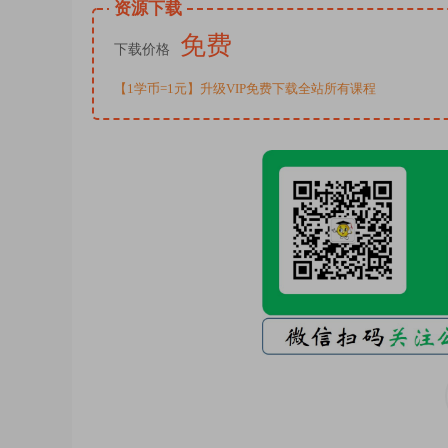
资源下载
免费
下载价格
【1学币=1元】升级VIP免费下载全站所有课程