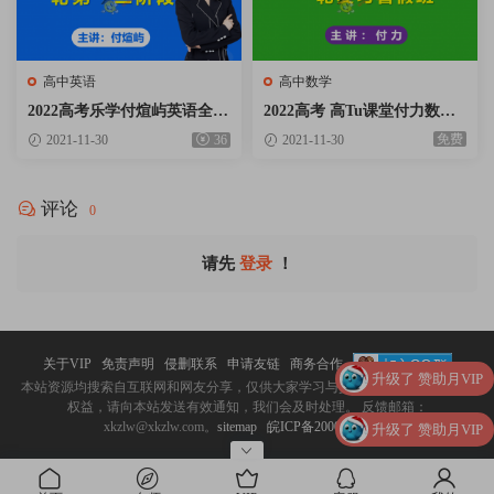
高中英语
高中数学
2022高考乐学付煊屿英语全程
2022高考 高Tu课堂付力数学
班第一二阶段视频课程含讲义
一轮复习暑假班视频课程含课
免费
2021-11-30
36
2021-11-30
资料百度云网盘下载
堂笔记百度云网盘下载
评论
0
请先
登录
！
关于VIP
免责声明
侵删联系
申请友链
商务合作
升级了 赞助月VIP
本站资源均搜索自互联网和网友分享，仅供大家学习与交流。 如涉嫌侵犯您的
权益，请向本站发送有效通知，我们会及时处理。 反馈邮箱：
xkzlw@xkzlw.com。
sitemap
皖ICP备20009918号-2
购
[讲义] 周鹏无敌化学讲义全套秘诀视频课配
买
套周鹏化学讲义Word文档图片式电子版百度
购买
石国鹏历史高中历史系统精讲必修选修全套
了
网盘下载