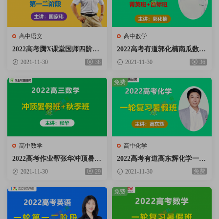
高中语文
高中数学
2022高考腾X课堂国师四阶段
2022高考有道郭化楠南瓜数学
全年班国家玮语文第一二阶段
一轮复习联报目标班+菁英班
2021-11-30
38
2021-11-30
36
视频课程含手写笔记百度云网
视频课程含必刷题百度云网盘
盘下载
下载
免费
高中数学
高中化学
2022高考作业帮张华冲顶暑假
2022高考有道高东辉化学一轮
班+秋季班视频课程含讲义笔
复习目标班暑假班视频课程百
免费
2021-11-30
29
2021-11-30
记百度云网盘下载
度云网盘下载
免费