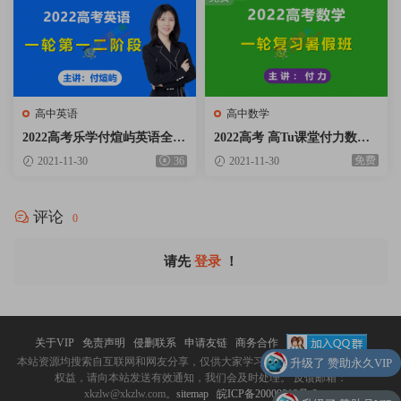
高中英语
高中数学
2022高考乐学付煊屿英语全程
2022高考 高Tu课堂付力数学
班第一二阶段视频课程含讲义
一轮复习暑假班视频课程含课
免费
2021-11-30
36
2021-11-30
资料百度云网盘下载
堂笔记百度云网盘下载
评论
0
请先
登录
！
关于VIP
免责声明
侵删联系
申请友链
商务合作
升级了 赞助永久VIP
本站资源均搜索自互联网和网友分享，仅供大家学习与交流。 如涉嫌侵犯您的
权益，请向本站发送有效通知，我们会及时处理。 反馈邮箱：
xkzlw@xkzlw.com。
sitemap
皖ICP备20009918号-2
升级了 赞助月VIP