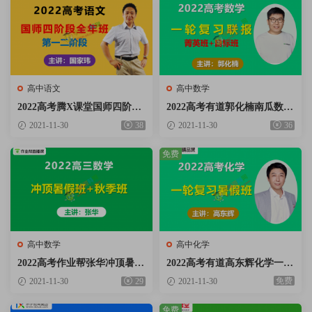
高中语文
高中数学
2022高考腾X课堂国师四阶段
2022高考有道郭化楠南瓜数学
全年班国家玮语文第一二阶段
一轮复习联报目标班+菁英班
2021-11-30
38
2021-11-30
36
视频课程含手写笔记百度云网
视频课程含必刷题百度云网盘
盘下载
下载
免费
高中数学
高中化学
2022高考作业帮张华冲顶暑假
2022高考有道高东辉化学一轮
班+秋季班视频课程含讲义笔
复习目标班暑假班视频课程百
免费
2021-11-30
29
2021-11-30
记百度云网盘下载
度云网盘下载
免费