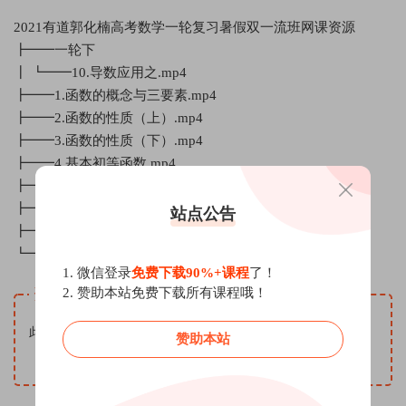
2021有道郭化楠高考数学一轮复习暑假双一流班网课资源
┣━━一轮下
┃ ┗━━10.导数应用之.mp4
┣━━1.函数的概念与三要素.mp4
┣━━2.函数的性质（上）.mp4
┣━━3.函数的性质（下）.mp4
┣━━4.基本初等函数.mp4
┣━━5.函数图像与零点~1.mp4
┣━━6函数图像与零点~1.mp4
站点公告
┣━━7导数与函数的单调性、极最值~1.mp4
┗━━8.导数应用之不等式证明.mp4
1. 微信登录
免费下载90%+课程
了！
2. 赞助本站免费下载所有课程哦！
资源下载
此资源仅限注册用户下载，请先
登录
赞助本站
【1学币=1元】升级VIP免费下载全站所有课程