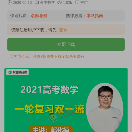
2020-09-16
高中数学
1.83k
推广
快速找课：
名师导航
购课必看：
本站指南
仅限注册用户下载，请先
登录
立即下载
【1学币=1元】升级VIP免费下载全站所有课程