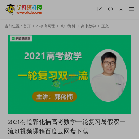
当前位置：
首页
小初高网课
高中资料
高中数学
正文
2021有道郭化楠高考数学一轮复习暑假双一
流班视频课程百度云网盘下载