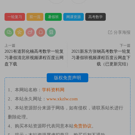
一轮复习
双一流
暑假班
网课资源
高考数学
分享海报
上一篇
下一篇
2021有道郭化楠高考数学一轮复
2021新东方张钢高考数学一轮复
习暑假清北班视频课程百度云网
习暑假班视频课程百度云网盘下
盘下载
载（已更新完结）
版权免责声明
1、本网站名称：
学科资料网
2、本站永久网址：
www.xkzlw.com
3、本站资源部分来源于网络，如有侵权，请联系站长进行
删除处理。
4、购买本站资源即代表同意本站
免责协议
。
5、提示：本站资源属虚拟商品，购买后恕不退款。