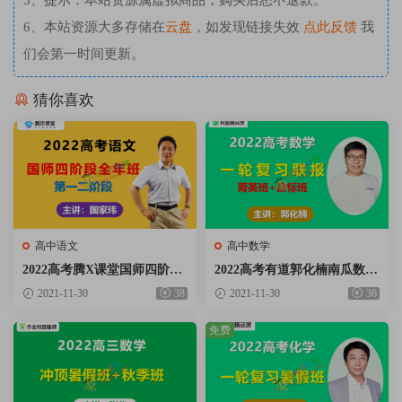
6、本站资源大多存储在
云盘
，如发现链接失效
点此反馈
我
们会第一时间更新。
猜你喜欢
高中语文
高中数学
2022高考腾X课堂国师四阶段
2022高考有道郭化楠南瓜数学
全年班国家玮语文第一二阶段
一轮复习联报目标班+菁英班
2021-11-30
38
2021-11-30
36
视频课程含手写笔记百度云网
视频课程含必刷题百度云网盘
盘下载
下载
免费