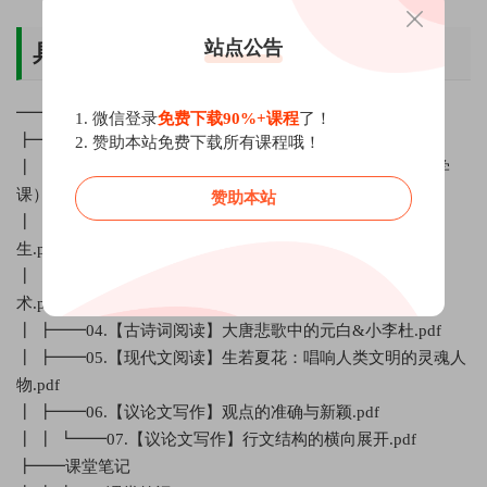
站点公告
具体课程内容
━━2020寒假刘聪语文高一语文纵横班网课资源百度云网盘
1. 微信登录
免费下载90%+课程
了！
┣━━讲义
2. 赞助本站免费下载所有课程哦！
┃ ┣━━01.【文言文阅读】闪耀晋史的两个小人物（含导学
课）.pdf
赞助本站
┃ ┣━━02.【文言文阅读】大江两岸：江北豪客与江左书
生.pdf
┃ ┣━━03.【现代文阅读】曲径通幽：现代小说的叙事艺
术.pdf
┃ ┣━━04.【古诗词阅读】大唐悲歌中的元白&小李杜.pdf
┃ ┣━━05.【现代文阅读】生若夏花：唱响人类文明的灵魂人
物.pdf
┃ ┣━━06.【议论文写作】观点的准确与新颖.pdf
┃ ┃ ┗━━07.【议论文写作】行文结构的横向展开.pdf
┣━━课堂笔记