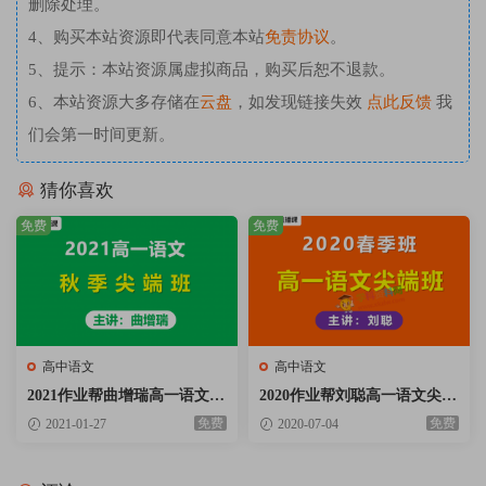
删除处理。
4、购买本站资源即代表同意本站
免责协议
。
5、提示：本站资源属虚拟商品，购买后恕不退款。
6、本站资源大多存储在
云盘
，如发现链接失效
点此反馈
我
们会第一时间更新。
猜你喜欢
免费
免费
高中语文
高中语文
2021作业帮曲增瑞高一语文尖
2020作业帮刘聪高一语文尖端
端班秋季班视频课程含讲义笔
班春季班视频课程含讲义笔记
免费
免费
2021-01-27
2020-07-04
记百度云网盘下载
百度云网盘下载