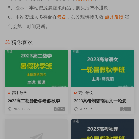
5、提示：本站资源属虚拟商品，购买后恕不退款。
6、本站资源大多存储在
云盘
，如发现链接失效
点此反馈
我
们会第一时间更新。
猜你喜欢
高中数学
高中语文
2023高二胡源数学暑假秋季班
2023高考刘雯韬语文一轮复习
全体系学习卡网课视频资料百
暑假秋季班网课视频资料百度
2022-12-29
25
2022-12-11
25
度云网盘下载
云网盘下载