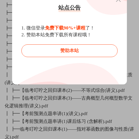
┣━02.临考叮咛之回归课本（1）.mp4
站点公告
┣━03.临考叮咛之回归课本（2）.mp4
┣━04.考前回归课本（3）.mp4
1. 微信登录
免费下载90%+课程
了！
┣━05.考前回归课本 (3).mp4
2. 赞助本站免费下载所有课程哦！
┣━06.王伟预测点题班（1）.mp4
┣━07.王伟考前预测点题串讲（2）.mp4
赞助本站
┣━08. 考前预测考点3 .mp4
┣━09.考前回归课本（4）.mp4
┣━讲义资料
┃ ┣━【临考叮咛之回归课本(1)——指对幂函数的图像与性质
(讲义).pdf
┃ ┣━【临考叮咛之回归课本(2)——不等式综合(讲义).pdf
┃ ┣━【临考叮咛之回归课本(3)——古典概型几何概型数学文
化逻辑推理(讲义).pdf
┃ ┣━【考前预测点题串讲(1)(讲义).pdf
┃ ┣━【考前预测点题串讲(1)课后练习 (含解析).pdf
┃ ┣━临考叮咛之回归课本(1)——指对幂函数的图像与性质(讲
义).pdf