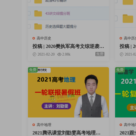
高中历史
高中历
投稿 | 2020樊执军高考文综逆袭成
投稿 |
神精讲提分班视频课程含资料百
考文综
免费
2021-02-20
2.08k
2021-0
度云网盘下载
视频课
免费
免费
高中地理
高中地
2021腾讯课堂刘勖雯高考地理一
202