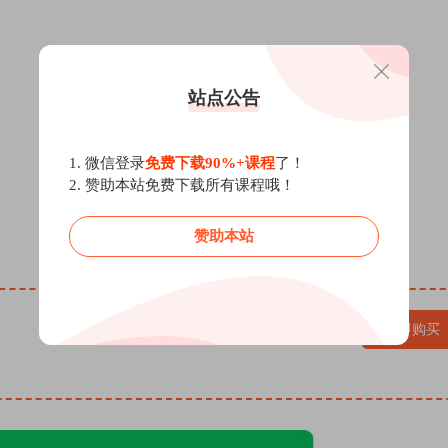
站点公告
1. 微信登录
免费下载90%+课程
了！
2. 赞助本站免费下载所有课程哦！
赞助本站
立即购买