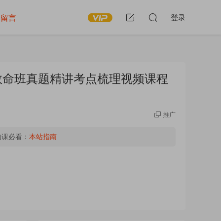
留言
登录
时救命班真题精讲考点梳理视频课程
推广
购课必看：
本站指南