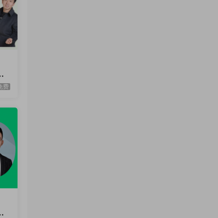
暑
下
免费
复