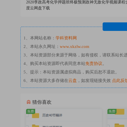
2020李政高考化学押题班终极预测政神无敌化学视频课程
度云网盘下载
1、本网站名称：
学科资料网
2、本站永久网址：
www.xkzlw.com
3、本站资源部分来源于网络，如有侵权，请联系站长
4、购买本站资源即代表同意本站
免责协议
。
5、提示：本站资源属虚拟商品，购买后恕不退款。
6、本站资源大多存储在
云盘
，如发现链接失效
点此反
猜你喜欢
免费
免费