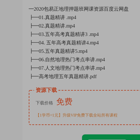
━2020包易正地理押题班网课资源百度云网盘
┣━01.真题精讲 .mp4
┣━02.真题精讲.mp4
┣━03.五年高考真题精讲3 .mp4
┣━04. 五年高考真题精讲4.mp4
┣━05.五年真题精讲5.mp4
┣━06.自然地理热门考点串讲.mp4
┣━07.人文地理热门考点串讲.mp4
┣━高考地理五年真题精讲.pdf
资源下载
免费
下载价格
【1学币=1元】升级VIP免费下载全站所有课程