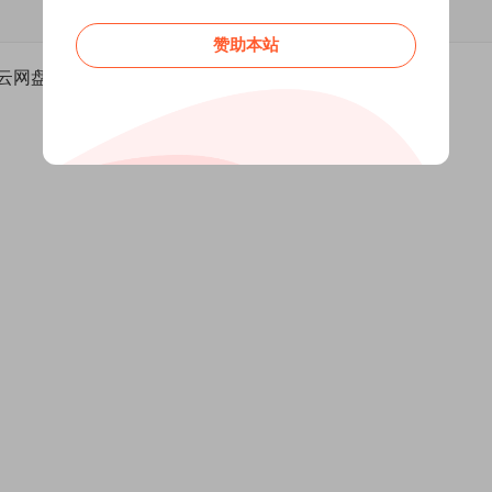
赞助本站
云网盘