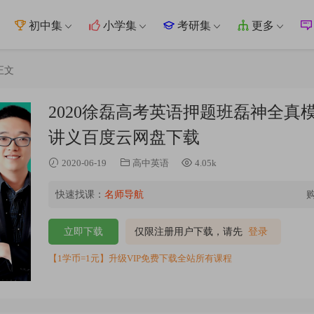
初中集
小学集
考研集
更多
正文
2020徐磊高考英语押题班磊神全
讲义百度云网盘下载
2020-06-19
高中英语
4.05k
快速找课：
名师导航
立即下载
仅限注册用户下载，请先
登录
【1学币=1元】升级VIP免费下载全站所有课程