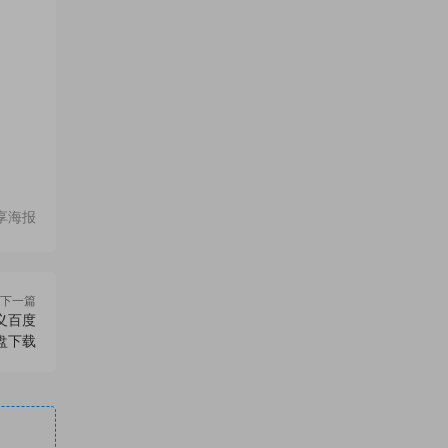
享海报
下一篇
义百度
盘下载