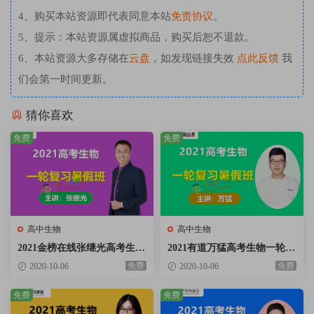
4、购买本站资源即代表同意本站
免责协议
。
5、提示：本站资源属虚拟商品，购买后恕不退款。
6、本站资源大多存储在
云盘
，如发现链接失效
点此反馈
我
们会第一时间更新。
猜你喜欢
免费
免费
高中生物
高中生物
2021金榜在线张继光高考生物
2021有道万猛高考生物一轮复
一轮复习暑假班视频课程百度
习暑假班视频课程含习题精讲
免费
免费
2020-10-06
2020-10-06
云网盘下载
百度云网盘下载
免费
免费