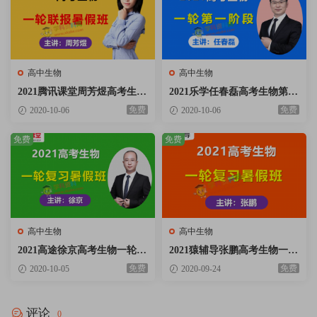
高中生物
高中生物
2021腾讯课堂周芳煜高考生物
2021乐学任春磊高考生物第一
一轮复习暑假班必修一二三实
阶段一轮复习暑假班视频课程
免费
免费
2020-10-06
2020-10-06
验专题含讲义百度云网盘下载
含讲义笔记百度云网盘下载
免费
免费
高中生物
高中生物
2021高途徐京高考生物一轮复
2021猿辅导张鹏高考生物一轮
习暑假班视频课程含讲义百度
复习暑假985班高三生物视频
免费
免费
2020-10-05
2020-09-24
云网盘下载
课程百度云网盘下载
评论
0