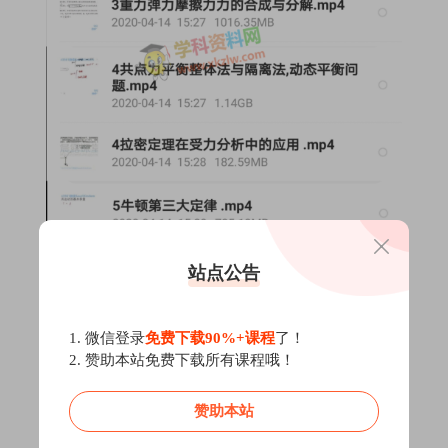
站点公告
1. 微信登录
免费下载90%+课程
了！
2. 赞助本站免费下载所有课程哦！
赞助本站