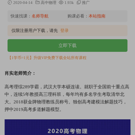
2020-04-14
高中物理
1.93k
推广
快速找课：
名师导航
购课必看：
本站指南
仅限注册用户下载，请先
登录
立即下载
【1学币=1元】升级VIP免费下载全站所有课程
肖实老师简介：
高考理综289学霸，武汉大学本硕连读。就职于全国前十重点高
中，连续5年教授高三理科班，每年均有多名学生考取清华北
大。2018获金牌物理教练员称号。独创高考建模法解题技巧，
押中2019高考多道解题模型。