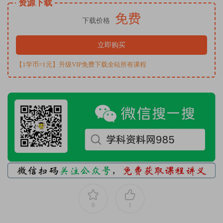
资源下载
免费
下载价格
立即购买
【1学币=1元】升级VIP免费下载全站所有课程
0
1