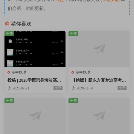
们会第一时间更新。
猜你喜欢
免费
免费
高中物理
高中物理
投稿 | 2020学而思吴海波高三
【绝版】新东方夏梦迪高考物
物理暑假一轮复习（上）目标
理二轮复习春季班真题串讲视
免费
免费
2021-02-21
2020-11-04
985直播班视频课程含讲义百
频课程百度云网盘下载
度云网盘下载
免费
免费