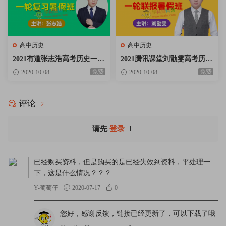
高中历史
高中历史
2021有道张志浩高考历史一轮
2021腾讯课堂刘勖雯高考历史
复习暑假班全套视频课程百度
一轮联报暑假班全套视频课程
免费
免费
2020-10-08
2020-10-08
云网盘下载
百度云网盘下载
评论
2
请先
登录
！
已经购买资料，但是购买的是已经失效到资料，平处理一
下，这是什么情况？？？
Y-葡萄仔
2020-07-17
0
您好，感谢反馈，链接已经更新了，可以下载了哦