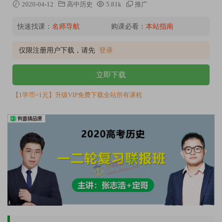
2020-04-12
高中历史
5.81k
推广
快速找课：
名师导航
购课必看：
本站指南
仅限注册用户下载，请先
登录
立即下载
【1学币=1元】升级VIP免费下载全站所有课程