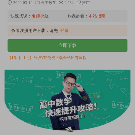
2020-03-14
高中数学
2.53k
推广
快速找课：
名师导航
购课必看：
本站指南
仅限注册用户下载，请先
登录
立即下载
【1学币=1元】升级VIP免费下载全站所有课程