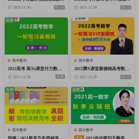
一轮复习联报目标班+菁英班
班+秋季班视频课程含讲义笔
2021-11-30
36
2021-11-30
29
视频课程含必刷题百度云网盘
记百度云网盘下载
下载
免费
高中数学
高中数学
2022高考 高Tu课堂付力数学
2022腾X课堂蔡德锦高考数学
一轮复习暑假班视频课程含课
一轮复习VIP系统班+高中数
免费
2021-11-30
2021-11-28
19
堂笔记百度云网盘下载
学技巧大全：小怪兽系列视频
课程百度云网盘下载
免费
免费
高中数学
高中数学
投稿 | 2021新东方朱昊鲲高考
课改
2021作业帮刘天麒高一