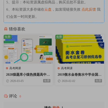
5、提示：本站资源属虚拟商品，购买后恕不退款。
6、本站资源大多存储在
云盘
，如发现链接失效
点此反馈
我
们会第一时间更新。
猜你喜欢
免费
免费
高考网课
高考网课
2020猿题库小猿热搜题高中语
2019衡水金卷衡水中学全国高
文数学英语物理化学生物含答
三联考模拟押题冲刺卷附答案
免费
免费
2020-03-05
2020-02-02
案解析百度网盘免费下载
百度云网盘免费下载
评论
0