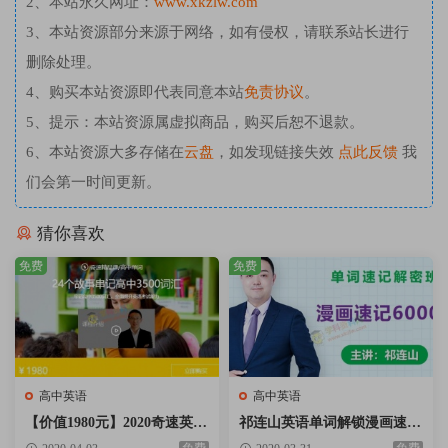
2、本站永久网址：
www.xkzlw.com
3、本站资源部分来源于网络，如有侵权，请联系站长进行
删除处理。
4、购买本站资源即代表同意本站
免责协议
。
5、提示：本站资源属虚拟商品，购买后恕不退款。
6、本站资源大多存储在
云盘
，如发现链接失效
点此反馈
我
们会第一时间更新。
猜你喜欢
免费
免费
高中英语
高中英语
【价值1980元】2020奇速英语
祁连山英语单词解锁漫画速记
24个故事串记高考3500词汇速
6000词猫猫漫画轻松记忆6000
免费
免费